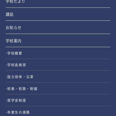
学校だより
講話
お知らせ
学校案内
-学校概要
-学校長挨拶
-設立母体・沿革
-校章・校歌・制服
-奨学金制度
-卒業生の進路