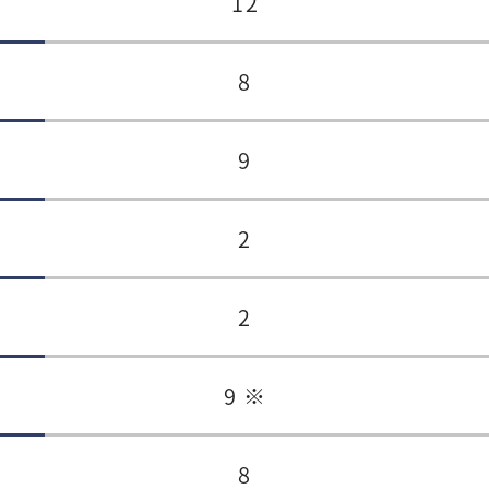
12
8
9
2
2
9 ※
8