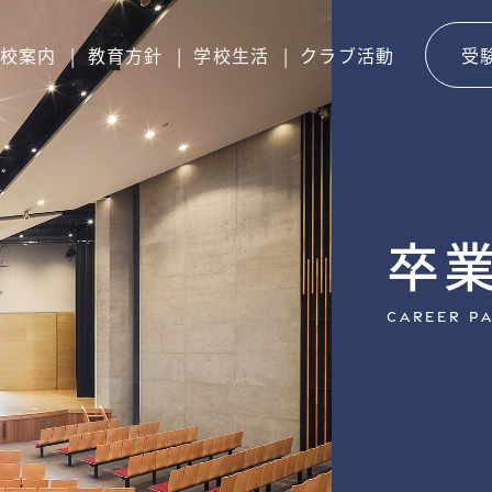
校案内
教育方針
学校生活
クラブ活動
受
卒
Career P