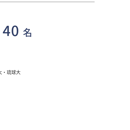
40
名
大・琉球大