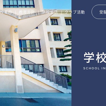
校案内
教育方針
学校生活
クラブ活動
受
学
SCHOOL I