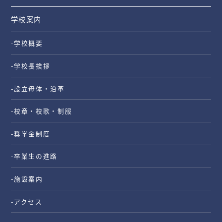
学校案内
-学校概要
-学校長挨拶
-設立母体・沿革
-校章・校歌・制服
-奨学金制度
-卒業生の進路
-施設案内
-アクセス