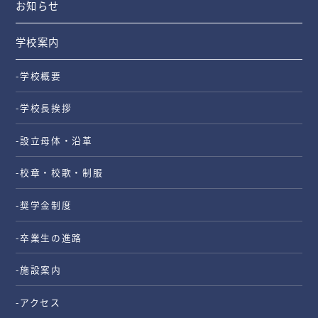
お知らせ
学校案内
-学校概要
-学校長挨拶
-設立母体・沿革
-校章・校歌・制服
-奨学金制度
-卒業生の進路
-施設案内
-アクセス