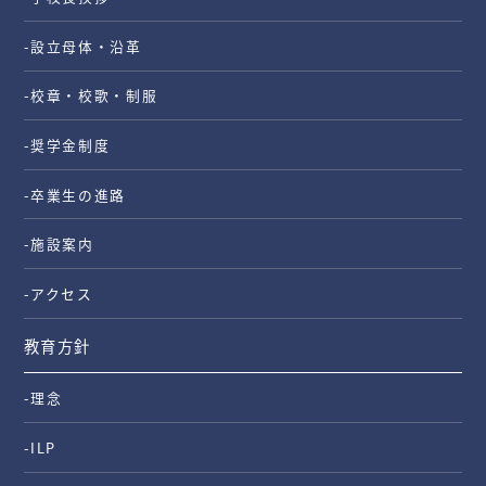
-設立母体・沿革
-校章・校歌・制服
-奨学金制度
-卒業生の進路
-施設案内
-アクセス
教育方針
-理念
-ILP