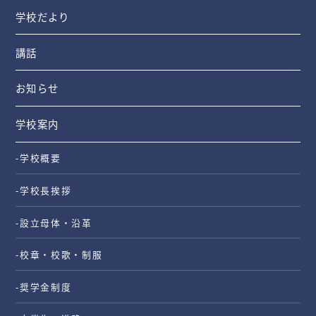
学校だより
講話
お知らせ
学校案内
-学校概要
-学校長挨拶
-設立母体・沿革
-校章・校歌・制服
-奨学金制度