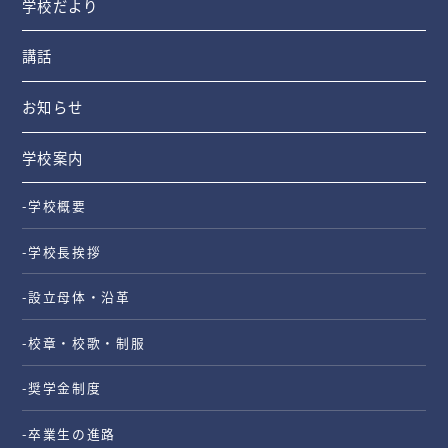
学校だより
講話
お知らせ
学校案内
-学校概要
-学校長挨拶
-設立母体・沿革
-校章・校歌・制服
-奨学金制度
-卒業生の進路