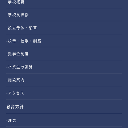
-学校概要
-学校長挨拶
-設立母体・沿革
-校章・校歌・制服
-奨学金制度
-卒業生の進路
-施設案内
-アクセス
教育方針
-理念