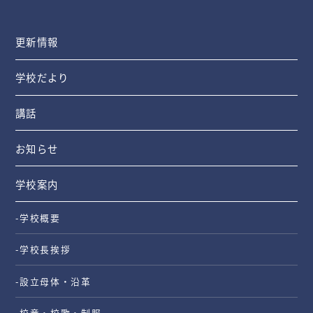
更新情報
学校だより
講話
お知らせ
学校案内
-学校概要
-学校長挨拶
-設立母体・沿革
-校章・校歌・制服