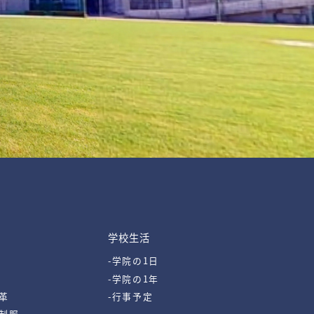
学校生活
-学院の1日
-学院の1年
革
-行事予定
・制服