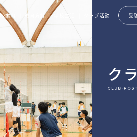
校案内
教育方針
学校生活
クラブ活動
受
ク
club-pos