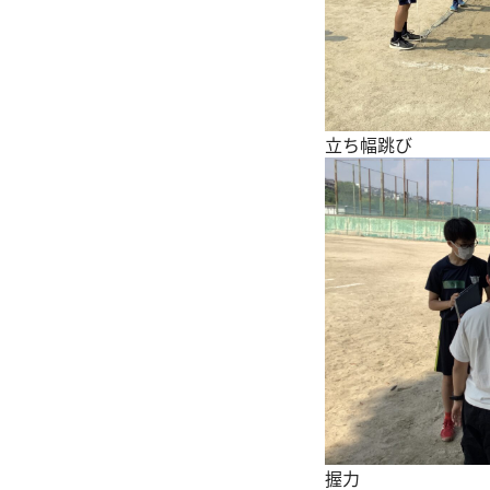
立ち幅跳び
握力