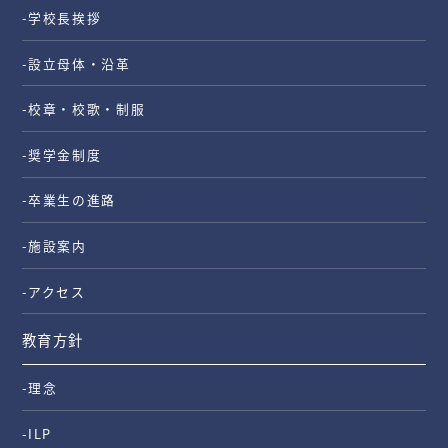
-学校長挨拶
-設立母体・沿革
-校章・校歌・制服
-奨学金制度
-卒業生の進路
-施設案内
-アクセス
教育方針
-理念
-ILP