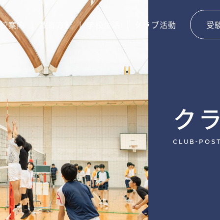
校案内
教育方針
学校生活
クラブ活動
受
ク
club-pos