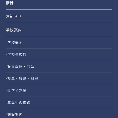
講話
お知らせ
学校案内
-学校概要
-学校長挨拶
-設立母体・沿革
-校章・校歌・制服
-奨学金制度
-卒業生の進路
-施設案内