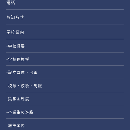
講話
お知らせ
学校案内
-学校概要
-学校長挨拶
-設立母体・沿革
-校章・校歌・制服
-奨学金制度
-卒業生の進路
-施設案内