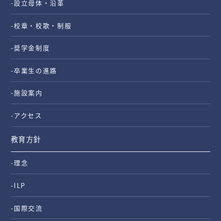
-設立母体・沿革
-校章・校歌・制服
-奨学金制度
-卒業生の進路
-施設案内
-アクセス
教育方針
-理念
-ILP
-国際交流