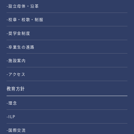
-設立母体・沿革
-校章・校歌・制服
-奨学金制度
-卒業生の進路
-施設案内
-アクセス
教育方針
-理念
-ILP
-国際交流