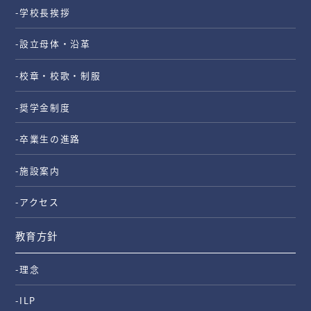
-学校長挨拶
-設立母体・沿革
-校章・校歌・制服
-奨学金制度
-卒業生の進路
-施設案内
-アクセス
教育方針
-理念
-ILP