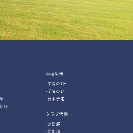
学校生活
-学院の1日
-学院の1年
革
-行事予定
・制服
クラブ活動
-運動部
-文化部