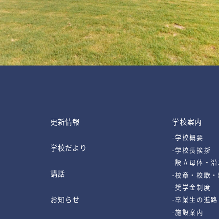
更新情報
学校案内
-学校概要
学校だより
-学校長挨拶
-設立母体・沿
講話
-校章・校歌
-奨学金制度
お知らせ
-卒業生の進路
-施設案内