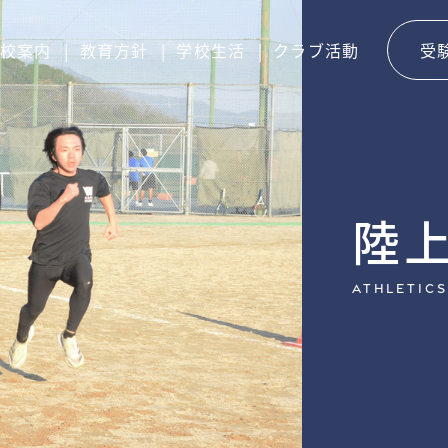
校案内
教育方針
学校生活
クラブ活動
受
陸
athletics