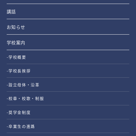
講話
お知らせ
学校案内
-学校概要
-学校長挨拶
-設立母体・沿革
-校章・校歌・制服
-奨学金制度
-卒業生の進路