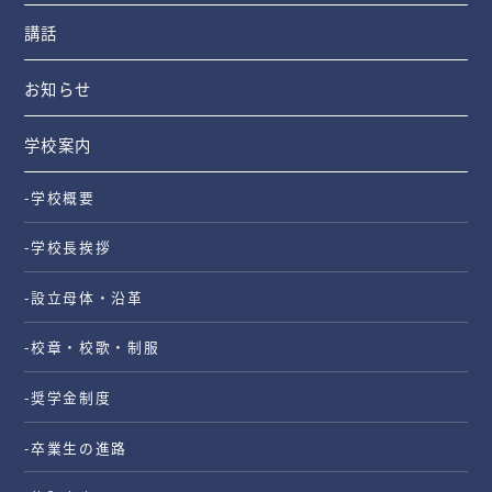
講話
お知らせ
学校案内
-学校概要
-学校長挨拶
-設立母体・沿革
-校章・校歌・制服
-奨学金制度
-卒業生の進路