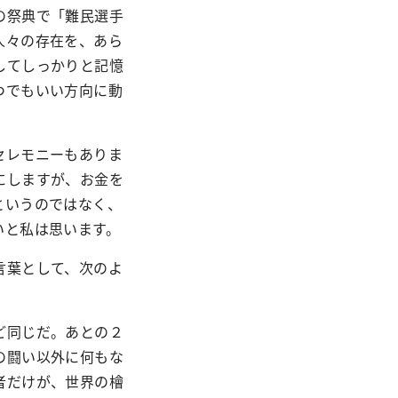
の祭典で「難民選手
人々の存在を、あら
してしっかりと記憶
つでもいい方向に動
セレモニーもありま
にしますが、お金を
というのではなく、
いと私は思います。
言葉として、次のよ
ど同じだ。あとの２
の闘い以外に何もな
者だけが、世界の檜