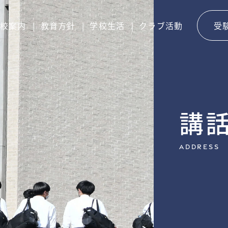
校案内
教育方針
学校生活
クラブ活動
受
講
Address