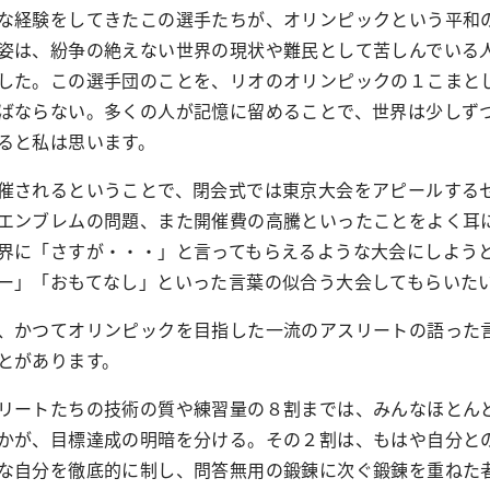
経験をしてきたこの選手たちが、オリンピックという平和
姿は、紛争の絶えない世界の現状や難民として苦しんでいる
した。この選手団のことを、リオのオリンピックの１こまと
ばならない。多くの人が記憶に留めることで、世界は少しず
ると私は思います。
されるということで、閉会式では東京大会をアピールする
エンブレムの問題、また開催費の高騰といったことをよく耳
界に「さすが・・・」と言ってもらえるような大会にしよう
ー」「おもてなし」といった言葉の似合う大会してもらいた
かつてオリンピックを目指した一流のアスリートの語った
とがあります。
リートたちの技術の質や練習量の８割までは、みんなほとん
かが、目標達成の明暗を分ける。その２割は、もはや自分と
な自分を徹底的に制し、問答無用の鍛錬に次ぐ鍛錬を重ねた