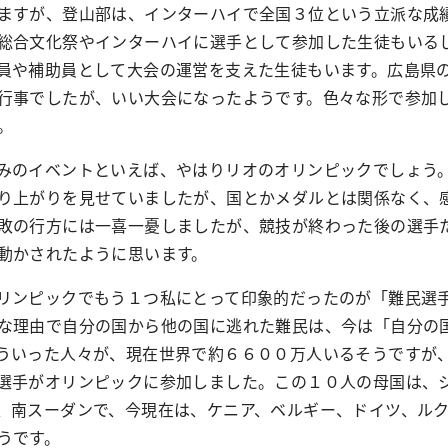
すが、登山部は、インターハイで全国３位という立派な成
総合文化祭やインターハイに選手として参加した生徒もいる
員や補助員として大会の運営を支えた生徒もいます。広島県
行事でしたが、いい大会になったようです。色々な形で参加
。
のイベントといえば、やはりリオのオリンピックでしょう
り上がりを見せていましたが、国とかメダルとは関係なく、
敗の行方には一喜一憂しましたが、競技が終わった後の選手
動かされたように思います。
ンピックでもう１つ私にとって印象的だったのが「難民選
な理由で自分の国から他の国に逃れた難民は、今は「自分の
ういった人々が、現在世界で約６６００万人いるそうですが
選手がオリンピックに参加しました。この１０人の母国は、
、南スーダンで、今現在は、ケニア、ベルギー、ドイツ、ル
うです。