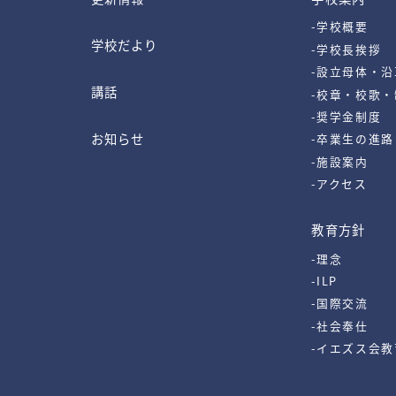
-学校概要
学校だより
-学校長挨拶
-設立母体・沿
講話
-校章・校歌
-奨学金制度
お知らせ
-卒業生の進路
-施設案内
-アクセス
教育方針
-理念
-ILP
-国際交流
-社会奉仕
-イエズス会