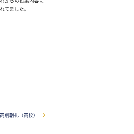
れからの授業内容に
れてました。
3 中高別朝礼（高校）