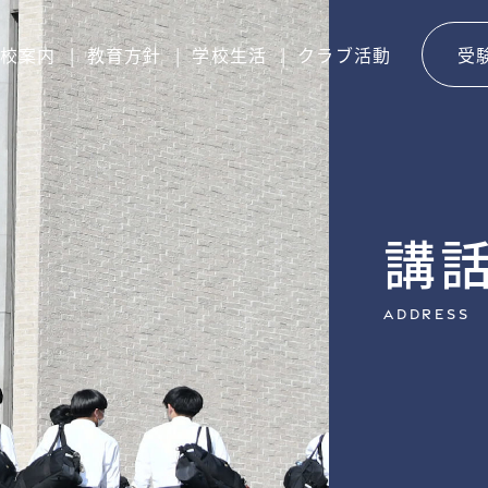
校案内
教育方針
学校生活
クラブ活動
受
講
Address