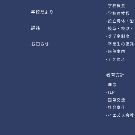
-学校概要
学校だより
-学校長挨拶
-設立母体・沿
講話
-校章・校歌
-奨学金制度
お知らせ
-卒業生の進路
-施設案内
-アクセス
教育方針
-理念
-ILP
-国際交流
-社会奉仕
-イエズス会