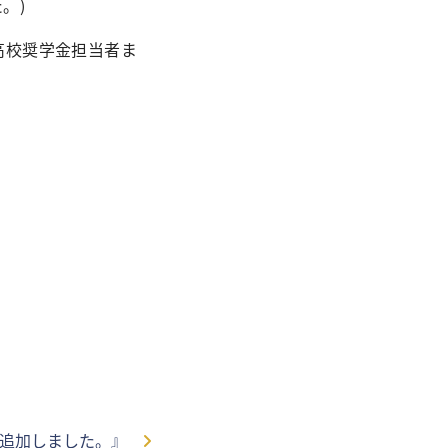
た。)
高校奨学金担当者ま
を追加しました。』