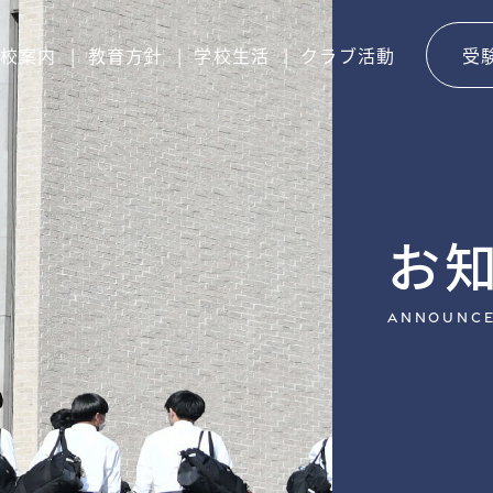
校案内
教育方針
学校生活
クラブ活動
受
お
Announc