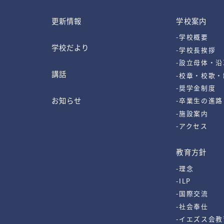
更新情報
学校案内
-学校概要
学校だより
-学校長挨拶
-設立母体・沿
講話
-校章・校歌
-奨学金制度
お知らせ
-卒業生の進路
-施設案内
-アクセス
教育方針
-理念
-ILP
-国際交流
-社会奉仕
-イエズス会