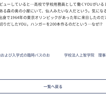
ビューしていると…高校で学校用務員として働くYOUがいると
ある森の奥の小屋にいて、仙人みたいな人だという。気にな
出身で1964年の東京オリンピックがあった年に来日したのだ
りだしたYOU。ハンガーを200本作るのだという…なぜ!?
4)および入学式の臨時バスのお
学校法人上智学院 理
一覧へ戻る