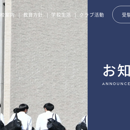
校案内
教育方針
学校生活
クラブ活動
受
お
Announc