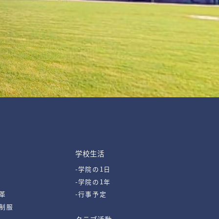
学校生活
-学院の1日
-学院の1年
革
-行事予定
・制服