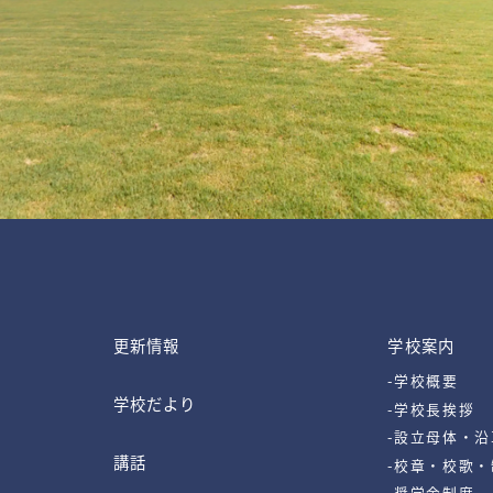
更新情報
学校案内
-学校概要
学校だより
-学校長挨拶
-設立母体・沿
講話
-校章・校歌
-奨学金制度