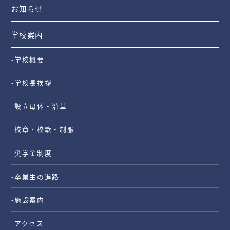
お知らせ
学校案内
-学校概要
-学校長挨拶
-設立母体・沿革
-校章・校歌・制服
-奨学金制度
-卒業生の進路
-施設案内
-アクセス