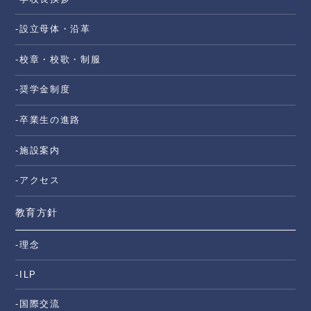
-設立母体・沿革
-校章・校歌・制服
-奨学金制度
-卒業生の進路
-施設案内
-アクセス
教育方針
-理念
-ILP
-国際交流