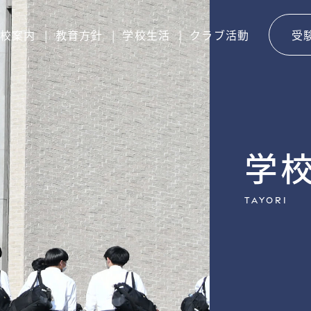
校案内
教育方針
学校生活
クラブ活動
受
学
tayori