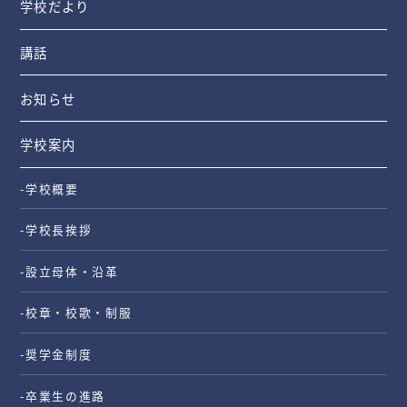
学校だより
講話
お知らせ
学校案内
-学校概要
-学校長挨拶
-設立母体・沿革
-校章・校歌・制服
-奨学金制度
-卒業生の進路