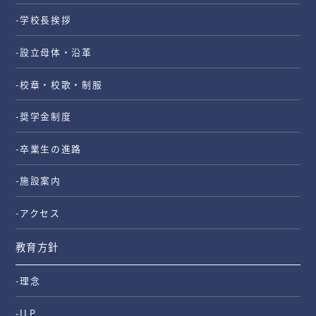
-学校長挨拶
-設立母体・沿革
-校章・校歌・制服
-奨学金制度
-卒業生の進路
-施設案内
-アクセス
教育方針
-理念
-ILP