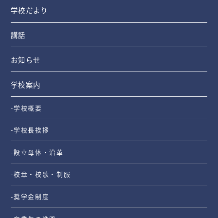
学校だより
講話
お知らせ
学校案内
-学校概要
-学校長挨拶
-設立母体・沿革
-校章・校歌・制服
-奨学金制度