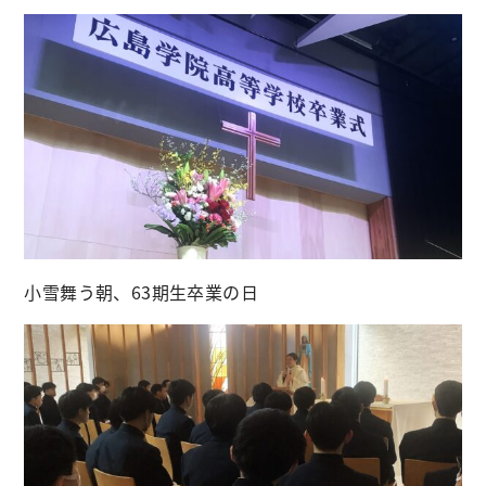
小雪舞う朝、63期生卒業の日