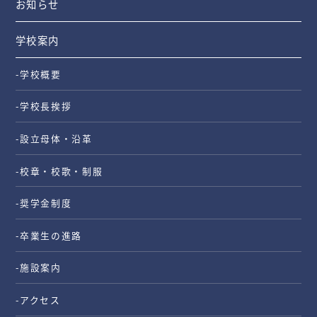
お知らせ
学校案内
-学校概要
-学校長挨拶
-設立母体・沿革
-校章・校歌・制服
-奨学金制度
-卒業生の進路
-施設案内
-アクセス