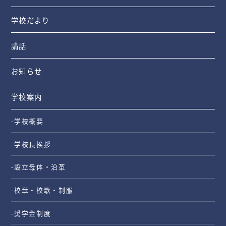
学校だより
講話
お知らせ
学校案内
-学校概要
-学校長挨拶
-設立母体・沿革
-校章・校歌・制服
-奨学金制度