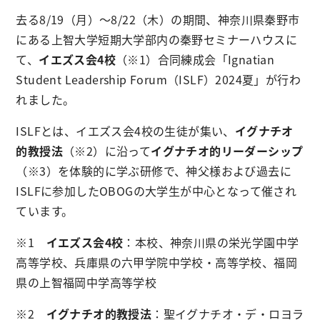
去る8/19（月）～8/22（木）の期間、神奈川県秦野市
にある上智大学短期大学部内の秦野セミナーハウスに
て、
イエズス会4校
（※1）合同練成会「Ignatian
Student Leadership Forum（ISLF）2024夏」が行わ
れました。
ISLFとは、イエズス会4校の生徒が集い、
イグナチオ
的教授法
（※2）に沿って
イグナチオ的リーダーシップ
（※3）を体験的に学ぶ研修で、神父様および過去に
ISLFに参加したOBOGの大学生が中心となって催され
ています。
※1
イエズス会4校
：本校、神奈川県の栄光学園中学
高等学校、兵庫県の六甲学院中学校・高等学校、福岡
県の上智福岡中学高等学校
※2
イグナチオ的教授法
：聖イグナチオ・デ・ロヨラ