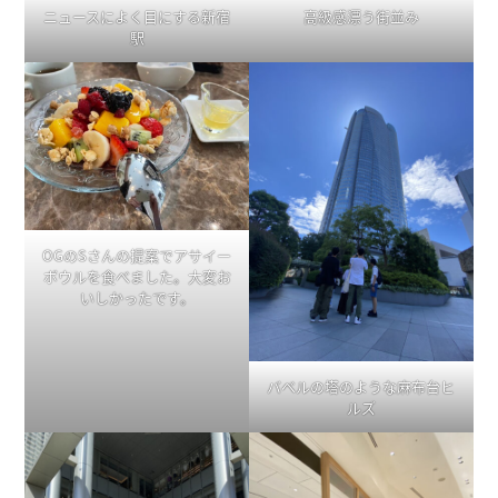
ニュースによく目にする新宿
高級感漂う街並み
駅
OGのSさんの提案でアサイー
ボウルを食べました。大変お
いしかったです。
バベルの塔のような麻布台ヒ
ルズ