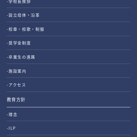
-学校長挨拶
-設立母体・沿革
-校章・校歌・制服
-奨学金制度
-卒業生の進路
-施設案内
-アクセス
教育方針
-理念
-ILP