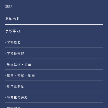
講話
お知らせ
学校案内
-学校概要
-学校長挨拶
-設立母体・沿革
-校章・校歌・制服
-奨学金制度
-卒業生の進路