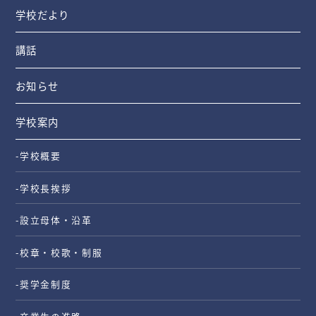
学校だより
講話
お知らせ
学校案内
-学校概要
-学校長挨拶
-設立母体・沿革
-校章・校歌・制服
-奨学金制度