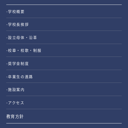
-学校概要
-学校長挨拶
-設立母体・沿革
-校章・校歌・制服
-奨学金制度
-卒業生の進路
-施設案内
-アクセス
教育方針