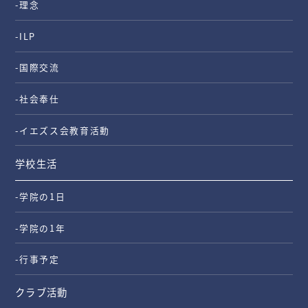
-理念
-ILP
-国際交流
-社会奉仕
-イエズス会教育活動
学校生活
-学院の1日
-学院の1年
-行事予定
クラブ活動