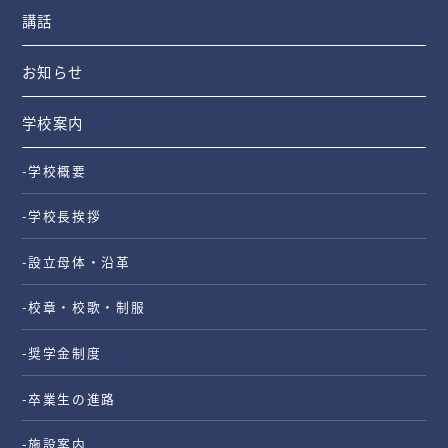
講話
お知らせ
学校案内
-学校概要
-学校長挨拶
-設立母体・沿革
-校章・校歌・制服
-奨学金制度
-卒業生の進路
-施設案内