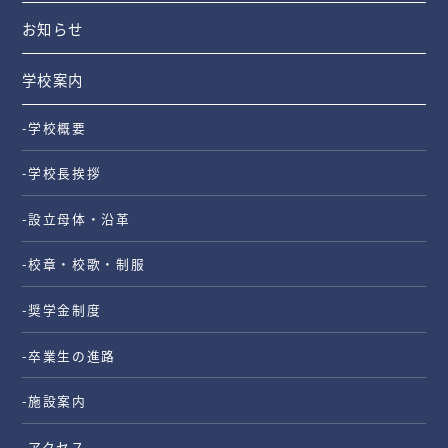
お知らせ
学校案内
-学校概要
-学校長挨拶
-設立母体・沿革
-校章・校歌・制服
-奨学金制度
-卒業生の進路
-施設案内
-アクセス