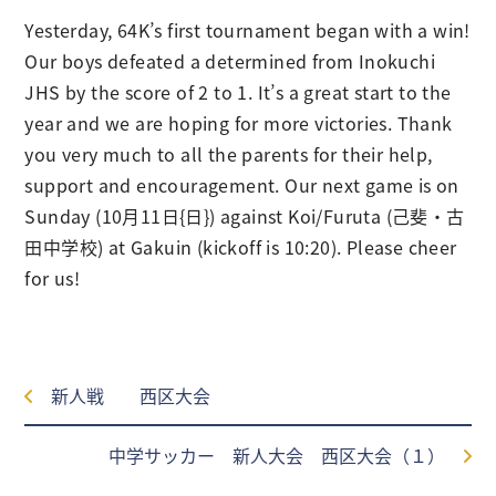
Yesterday, 64K’s first tournament began with a win!
Our boys defeated a determined from Inokuchi
JHS by the score of 2 to 1. It’s a great start to the
year and we are hoping for more victories. Thank
you very much to all the parents for their help,
support and encouragement. Our next game is on
Sunday (10月11日{日}) against Koi/Furuta (己斐・古
田中学校) at Gakuin (kickoff is 10:20). Please cheer
for us!
新人戦 西区大会
中学サッカー 新人大会 西区大会（１）