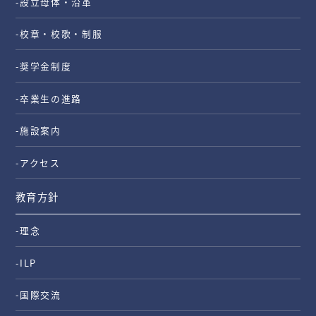
-設立母体・沿革
-校章・校歌・制服
-奨学金制度
-卒業生の進路
-施設案内
-アクセス
教育方針
-理念
-ILP
-国際交流