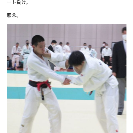
ート負け。
無念。