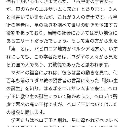
桶も羊飼いも出てきませんが、「占星術の学者たち
が、東の方からエルサレムに来た」とあります。３人
とは書いていませんが、これが３人の博士です。占星
術の学者は、星の動きを調べて世界の動きを予知する
役割を担っており、当時の社会においては高い地位に
あるエリートだったでしょう。そして東の方から来た
「東」とは、バビロニア地方かペルシア地方か、いず
れにしても、この学者たちは、ユダヤの人々から見た
ら異国の人であり、異教徒であったと思われます。
マタイの福音によれば、彼らは星の動きを見て、何
百年も前のユダヤ教の預言者の言葉にあった「救い主
の誕生」を知り、はるばるエルサレムまで来て、ヘロ
デ王に救い主の誕生について確かめます。ヘロデは残
虐で悪名の高い王様ですが、ヘロデ王についてはまた
の機会に話します。
学者たちはヘロデ王と別れ、星に導かれてベツレヘ