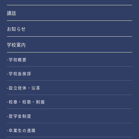
講話
お知らせ
学校案内
-学校概要
-学校長挨拶
-設立母体・沿革
-校章・校歌・制服
-奨学金制度
-卒業生の進路