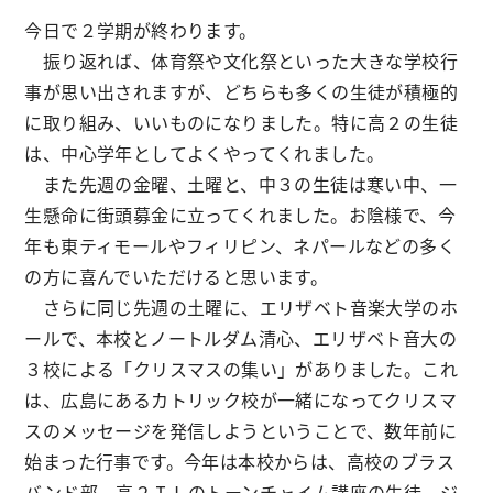
今日で２学期が終わります。
振り返れば、体育祭や文化祭といった大きな学校行
事が思い出されますが、どちらも多くの生徒が積極的
に取り組み、いいものになりました。特に高２の生徒
は、中心学年としてよくやってくれました。
また先週の金曜、土曜と、中３の生徒は寒い中、一
生懸命に街頭募金に立ってくれました。お陰様で、今
年も東ティモールやフィリピン、ネパールなどの多く
の方に喜んでいただけると思います。
さらに同じ先週の土曜に、エリザベト音楽大学のホ
ールで、本校とノートルダム清心、エリザベト音大の
３校による「クリスマスの集い」がありました。これ
は、広島にあるカトリック校が一緒になってクリスマ
スのメッセージを発信しようということで、数年前に
始まった行事です。今年は本校からは、高校のブラス
バンド部、高２ＩＬのトーンチャイム講座の生徒、ジ