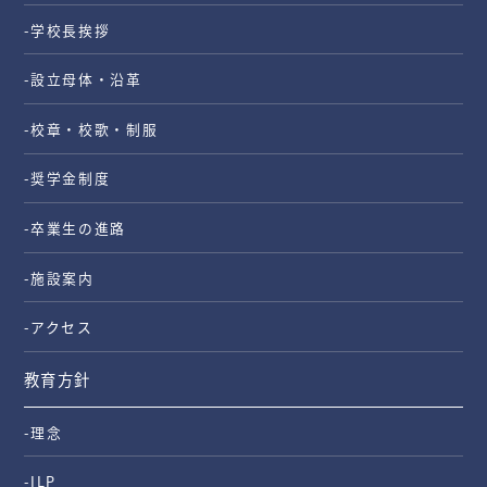
-学校長挨拶
-設立母体・沿革
-校章・校歌・制服
-奨学金制度
-卒業生の進路
-施設案内
-アクセス
教育方針
-理念
-ILP