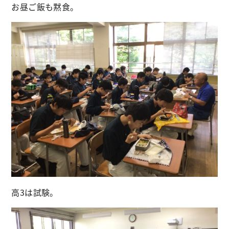
お昼ご飯も黙食。
高3は試験。