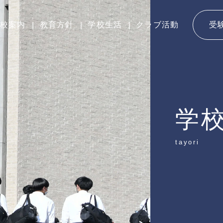
校案内
教育方針
学校生活
クラブ活動
受
学
tayori